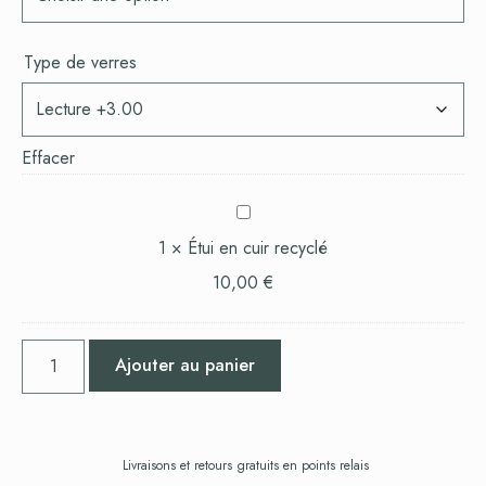
Type de verres
Effacer
Étui
en
1
×
Étui en cuir recyclé
cuir
10,00
€
recyclé
Ajouter au panier
Livraisons et retours gratuits en points relais