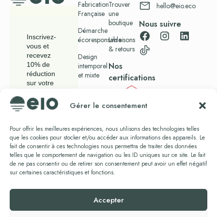
Fabrication
Trouver
hello@eio.eco
Française
une
boutique
Nous suivre
Démarche
Inscrivez-
écoresponsable
Livraisons
vous et
& retours
recevez
Design
Nos
10% de
intemporel
réduction
et mixte
certifications
sur votre
Blog
commande.
Gérer le consentement
Presse
Pour offrir les meilleures expériences, nous utilisons des technologies telles
que les cookies pour stocker et/ou accéder aux informations des appareils. Le
En vous
fait de consentir à ces technologies nous permettra de traiter des données
abonnant,
telles que le comportement de navigation ou les ID uniques sur ce site. Le fait
vous
de ne pas consentir ou de retirer son consentement peut avoir un effet négatif
acceptez
notre
sur certaines caractéristiques et fonctions.
politique de
confidentialité.
Accepter