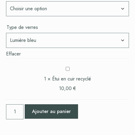
Type de verres
Effacer
Étui
en
1
×
Étui en cuir recyclé
cuir
10,00
€
recyclé
Ajouter au panier