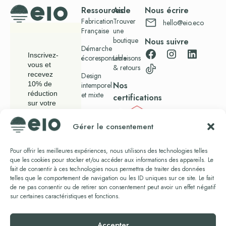
Ressources
Aide
Nous écrire
Fabrication
Trouver
hello@eio.eco
Française
une
boutique
Nous suivre
Démarche
Inscrivez-
écoresponsable
Livraisons
vous et
& retours
recevez
Design
Nos
10% de
intemporel
réduction
et mixte
certifications
sur votre
Blog
commande.
Gérer le consentement
Presse
Pour offrir les meilleures expériences, nous utilisons des technologies telles
que les cookies pour stocker et/ou accéder aux informations des appareils. Le
En vous
fait de consentir à ces technologies nous permettra de traiter des données
abonnant,
telles que le comportement de navigation ou les ID uniques sur ce site. Le fait
vous
de ne pas consentir ou de retirer son consentement peut avoir un effet négatif
acceptez
notre
sur certaines caractéristiques et fonctions.
politique de
confidentialité.
Accepter