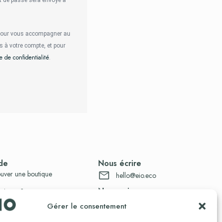
t de passe sera envoyé à
 pour vous accompagner au
ès à votre compte, et pour
e de confidentialité
.
de
Nous écrire
uver une boutique
hello@eio.eco
Nous suivre
raisons & retours
s certifications
Gérer le consentement