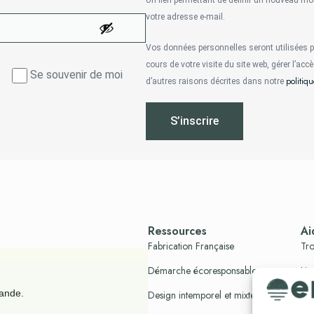
Un lien permettant de définir un nouveau mo
votre adresse e-mail.
Vos données personnelles seront utilisées
cours de votre visite du site web, gérer l’acc
Se souvenir de moi
politiqu
d’autres raisons décrites dans notre
S’inscrire
Ressources
Ai
Fabrication Française
Tro
Démarche écoresponsable
Liv
No
mande.
Design intemporel et mixte