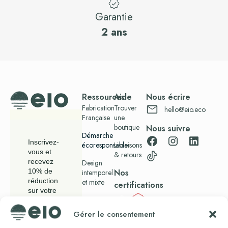
Garantie
2 ans
Ressources
Aide
Nous écrire
Fabrication
Trouver
hello@eio.eco
Française
une
boutique
Nous suivre
Démarche
Inscrivez-
écoresponsable
Livraisons
vous et
& retours
recevez
Design
Nos
10% de
intemporel
réduction
et mixte
certifications
sur votre
Blog
commande.
Gérer le consentement
Presse